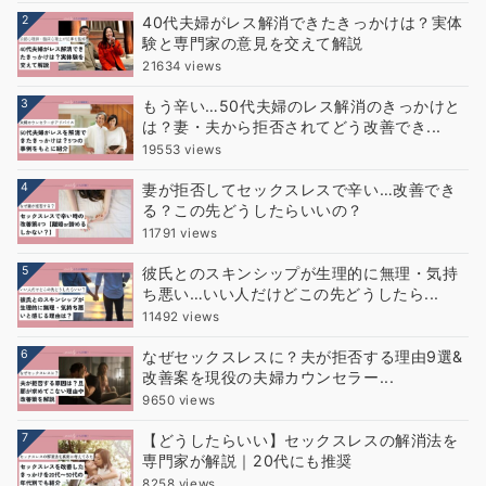
2
40代夫婦がレス解消できたきっかけは？実体
験と専門家の意見を交えて解説
21634 views
3
もう辛い…50代夫婦のレス解消のきっかけと
は？妻・夫から拒否されてどう改善でき...
19553 views
4
妻が拒否してセックスレスで辛い…改善でき
る？この先どうしたらいいの？
11791 views
5
彼氏とのスキンシップが生理的に無理・気持
ち悪い…いい人だけどこの先どうしたら...
11492 views
6
なぜセックスレスに？夫が拒否する理由9選&
改善案を現役の夫婦カウンセラー...
9650 views
7
【どうしたらいい】セックスレスの解消法を
専門家が解説｜20代にも推奨
8258 views