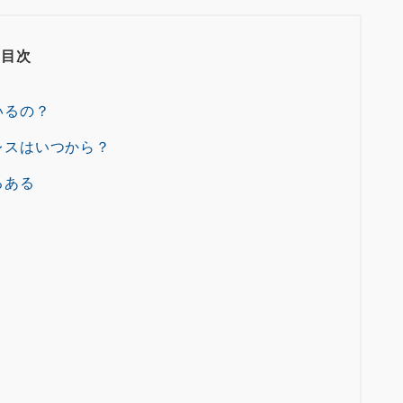
目次
いるの？
レスはいつから？
るある