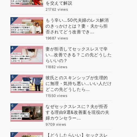
を交えて解説
21762 views
3
もう辛い…50代夫婦のレス解消
のきっかけとは？妻・夫から拒
否されてどう改善でき...
19687 views
4
妻が拒否してセックスレスで辛
い…改善できる？この先どうした
らいいの？
11882 views
5
彼氏とのスキンシップが生理的
に無理・気持ち悪い…いい人だけ
どこの先どうしたら...
11550 views
6
なぜセックスレスに？夫が拒否
する理由9選&改善案を現役の夫
婦カウンセラー...
9709 views
7
【どうしたらいい】セックスレ