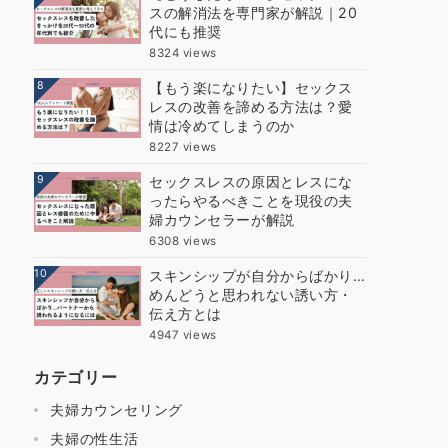
スの解消法を専門家が解説｜20
代にも推奨
8324 views
8
【もう楽になりたい】セックス
レスの改善を諦める方法は？愛
情は冷めてしまうのか
8227 views
9
セックスレスの原因とレスにな
ったらやるべきことを現役の夫
婦カウンセラーが解説
6308 views
10
スキンシップが自分からばかり…
めんどうと思われない誘い方・
伝え方とは
4947 views
カテゴリー
夫婦カウンセリング
夫婦の性生活