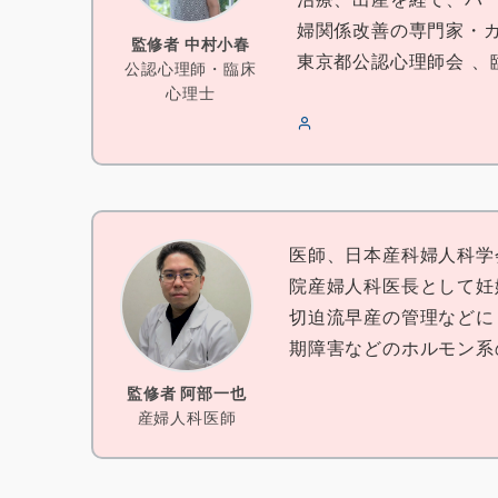
婦関係改善の専門家・カ
監修者 中村小春
東京都公認心理師会 、
公認心理師・臨床
心理士
医師、日本産科婦人科学
院産婦人科医長として妊
切迫流早産の管理などに
期障害などのホルモン系
監修者 阿部一也
産婦人科医師